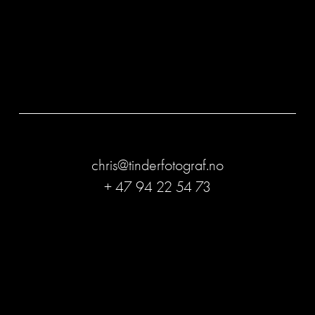
chris@tinderfotograf.no
+ 47 94 22 54 73
Bli medlem og få ekslusive
rabatter!
Tilbud, tips og informasjon om når prisene 