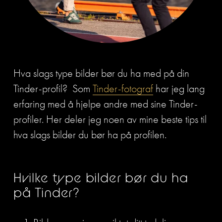
Hva slags type bilder bør du ha med på din 
Tinder-profil?  Som 
Tinder-fotograf
 har jeg lang 
erfaring med å hjelpe andre med sine Tinder-
profiler. Her deler jeg noen av mine beste tips til 
hva slags bilder du bør ha på profilen. 
Hvilke type bilder bør du ha 
på Tinder?