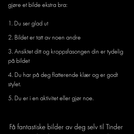
gjøre et bilde ekstra bra: 
1. Du ser glad ut
2. Bildet er tatt av noen andre
3. Ansiktet ditt og kroppsfasongen din er tydelig 
på bildet
4. Du har på deg flatterende klær og er godt 
stylet. 
5. Du er i en aktivitet eller gjør noe.
Få fantastiske bilder av deg selv til Tinder 