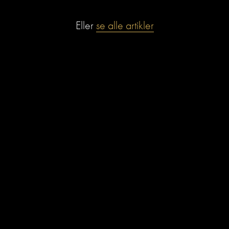
Eller 
se alle artikler