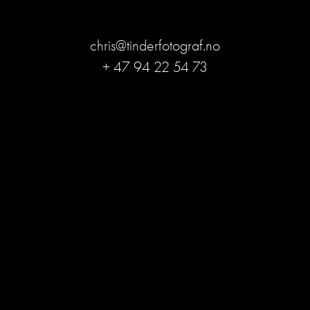
chris@tinderfotograf.no
+ 47 94 22 54 73
Bli medlem og få ekslusive
rabatter!
Tilbud, tips og informasjon om når prisene 
endres. 