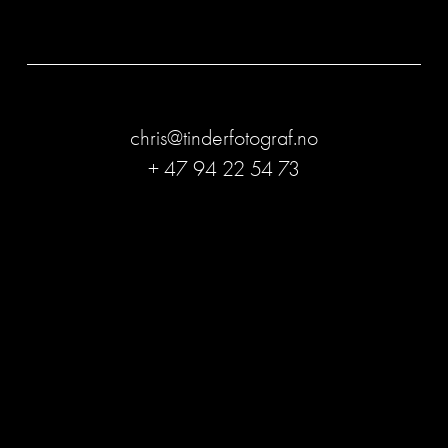
chris@tinderfotograf.no
+ 47 94 22 54 73
Bli medlem og få ekslusive
rabatter!
Tilbud, tips og informasjon om når prisene 
endres. 