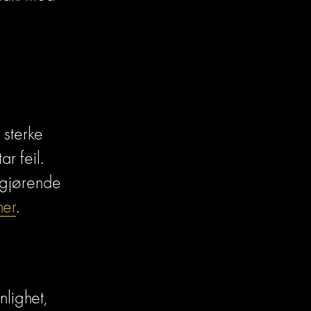
 sterke 
 feil. 
vgjørende 
her
.
lighet, 