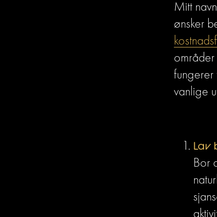
Mitt navn
kostnadsf
områder 
fungerer
vanlige u
Lav 
Bor d
natur
sjans
aktiv