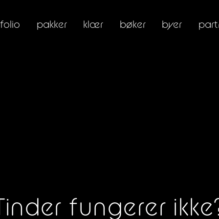
folio
pakker
klær
bøker
byer
part
Tinder fungerer ikke