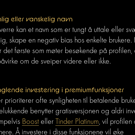
lig eller vanskelig navn
erre kan et navn som er tungt å uttale eller svæ
ig, skape en negativ bias hos enkelte brukere.
er det første som møter besøkende på profilen, 
åvirke om de sveiper videre eller ikke.
lende investering i premiumfunksjoner
r prioriterer ofte synligheten til betalende bru
elukkende benytter gratisversjonen og aldri inve
mpelvis 
Boost
 eller 
Tinder Platinum
, vil profilen 
nere. Å investere i disse funksjonene vil øke 