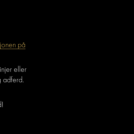
sjonen på
jer eller 
g adferd.
d!