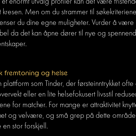
t enormt utvalg profiler kan det være fristende
 kresen. Men om du strammer til søkekriteriene
enser du dine egne muligheter. Vurder å være 
ibel da det kan åpne dører til nye og spennend
ntskaper.
sk fremtoning og helse
 plattform som Tinder, der førsteinntrykket ofte er
vervekt eller en lite helsefokusert livsstil reduser
ene for matcher. For mange er attraktivitet knyttet 
het og velvære, og små grep på dette området
 en stor forskjell.