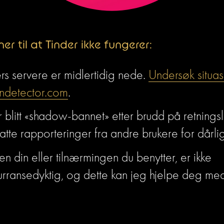
er til at Tinder ikke fungerer:
rs servere er midlertidig nede. 
Undersøk situa
detector.com
.
 blitt «shadow-bannet» etter brudd på retningslin
atte rapporteringer fra andre brukere for dårli
len din eller tilnærmingen du benytter, er ikke 
urransedyktig, og dette kan jeg hjelpe deg me