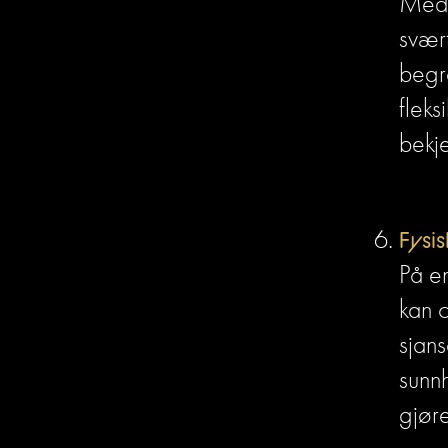
Med e
svært
begr
fleks
bekje
Fysi
På en
kan o
sjans
sunn
gjøre