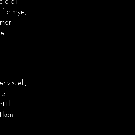
 å bli 
 for mye, 
mer 
e 
 visuelt, 
e 
til 
 kan 