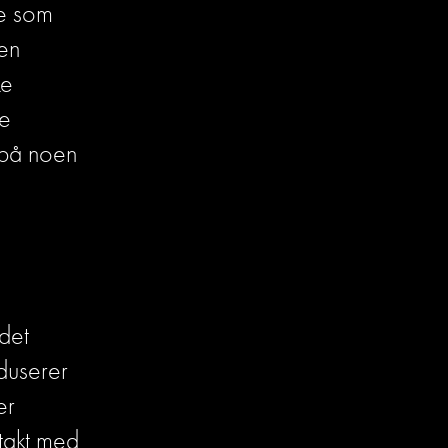
e som 
ønsker bedre resultater på Tinder. Jeg tilbyr blant annet en 
e 
e 
på noen 
det 
userer 
r 
takt med 