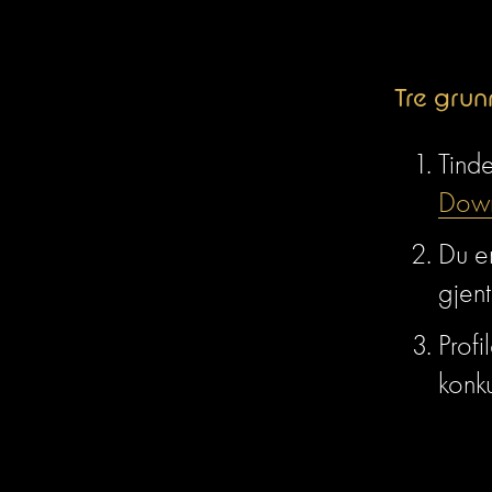
Tre grunn
Tinde
Down
Du er
gjent
Profi
konk