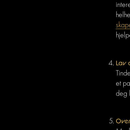
inter
helhe
skape
hjelp
Lav 
Tinde
et pa
deg 
Over