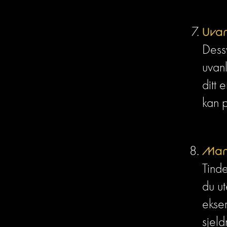
Uvan
Dessv
uvanl
ditt 
kan p
Mang
Tinde
du ut
ekse
sjeld