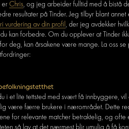
 er 
Chris
, og jeg arbeider fulltid med å bistå d
ri vurdering av din profil
, der jeg avdekker hvilk
du kan forbedre. Om du opplever at Tinder ikk
 for deg, kan årsakene være mange. La oss se 
tfordringer:
befolkningstetthet
u i et lite tettsted med svært få innbyggere, vil 
lig være færre brukere i nærområdet. Dette red
ene for relevante matcher betraktelig, og ofte e
iteten så lav at det nærmest blir umulig å få kon