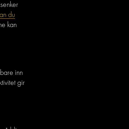
 senker 
an du
e kan 
bare inn 
ivitet gir 