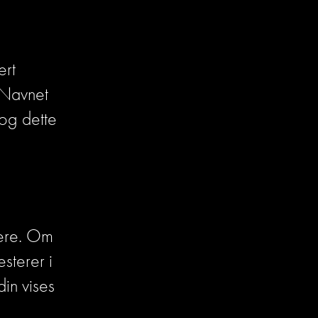
rt 
 Navnet 
og dette 
kere. Om 
sterer i 
din vises 