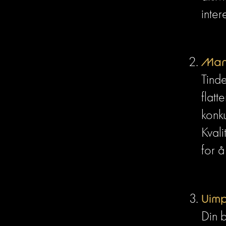
inter
Mang
Tinde
flatt
konku
Kvali
for å
Uimp
Din b