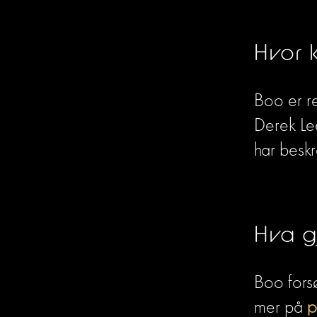
Hvor 
Boo er re
Derek Lee
har beskr
Hva g
Boo forsø
mer på 
p