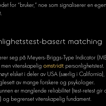
stedet for “bruker,” noe som signaliserer en egen 
.
nlighetstest-basert matching
rer seg på Meyers-Briggs-Type Indicator (MBT
 men vitenskapelig 
omstridt
 personlighetstest.
øyt elsket i deler av USA (særlig i California), 
glesett av mange forskere og psykologer. 
nen er manglende reliabilitet (test-retest gir of
r) og begrenset vitenskapelig fundament.