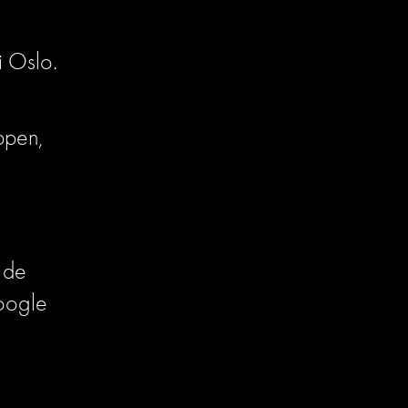
i Oslo. 
pen, 
 de 
oogle 