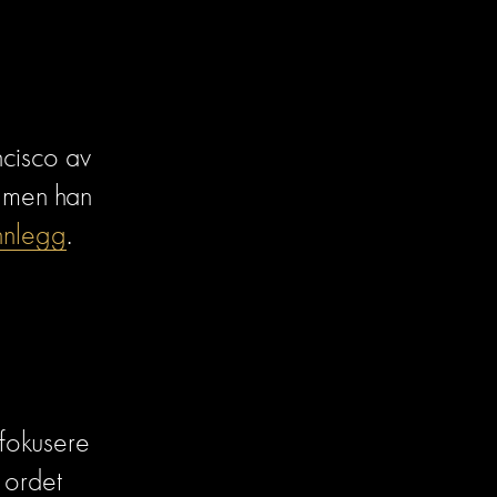
cisco av 
 men han 
nnlegg
.
fokusere 
ordet 