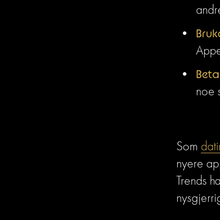
andr
Bruk
Appe
Beta
noe 
Som 
dat
nyere app
Trends ha
nysgjerri