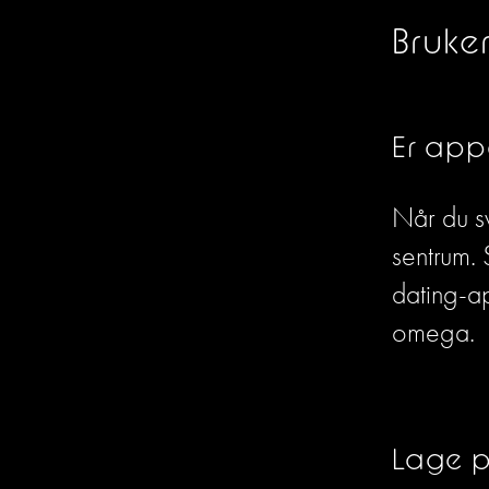
Bruke
Er app
Når du sv
sentrum. 
dating-ap
omega.
Lage pr