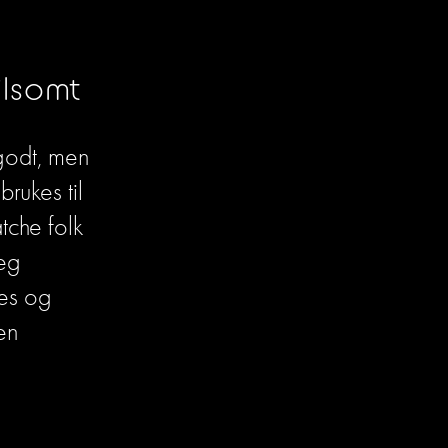
ilsomt
odt, men 
rukes til 
che folk 
basert på personlighetstester har gjentatte ganger vist seg 
es og 
n 