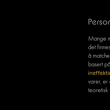
Perso
Mange me
det finnes
å matche 
ineffekt
varer, er
teoretisk