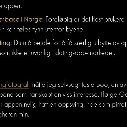
e apper.
erbase i Norge:
 Foreløpig er det flest brukere 
n kan føles tynn utenfor byene.
ling:
 Du må betale for å få særlig utbytte av ap
som ikke er uvanlig i dating-app-markedet.
ingfotograf
 måtte jeg selvsagt teste Boo, en av
ene som har skapt en viss interesse. Ifølge G
r appen nylig hatt en oppsving, noe som pirret 
gheten min.