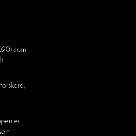
2020) som 
t 
forskere, 
ppen er 
som i 