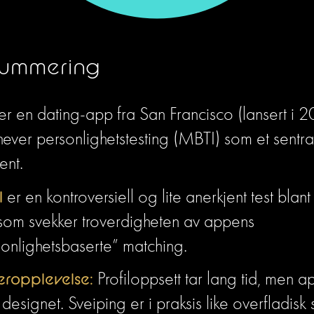
ummering
 er en dating-app fra San Francisco (lansert i 
ever personlighetstesting (MBTI) som et sentral
ent.
I
 er en kontroversiell og lite anerkjent test blant 
som svekker troverdigheten av appens 
sonlighetsbaserte” matching.
eropplevelse:
 Profiloppsett tar lang tid, men a
designet. Sveiping er i praksis like overfladisk 