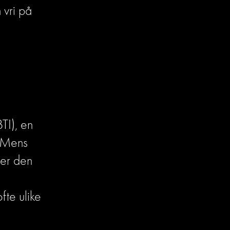
vri på 
I), en 
 Mens 
er den 
te ulike 