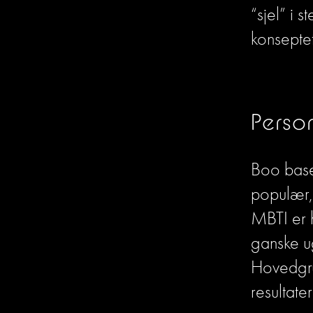
“sjel” i 
konseptet
Perso
Boo base
populær,
MBTI er h
ganske u
Hovedgrun
resultate