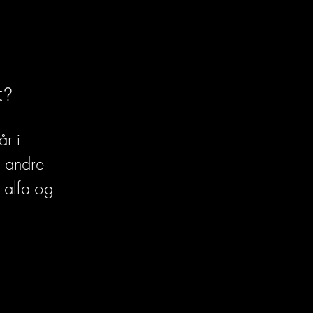
t?
r i 
 andre 
 alfa og 