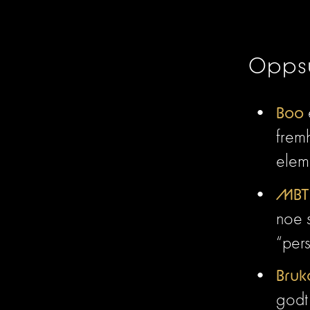
Opps
Boo
fremh
elem
MBT
noe 
“per
Bruk
godt 