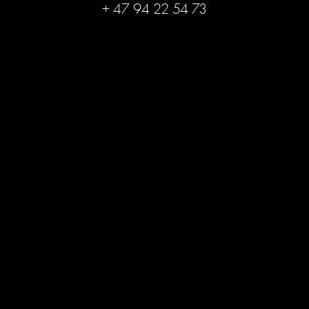
+ 47 94 22 54 73
Bli medlem og få ekslusive
rabatter!
Tilbud, tips og informasjon om når prisene 
endres. 
bli medlem