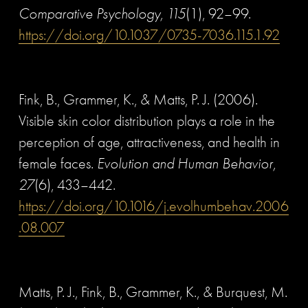
Comparative Psychology, 115
(1), 92–99. 
https://doi.org/10.1037/0735-7036.115.1.92
Fink, B., Grammer, K., & Matts, P. J. (2006). 
Visible skin color distribution plays a role in the 
perception of age, attractiveness, and health in 
female faces. 
Evolution and Human Behavior, 
27
(6), 433–442. 
https://doi.org/10.1016/j.evolhumbehav.2006
.08.007
Matts, P. J., Fink, B., Grammer, K., & Burquest, M. 