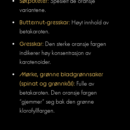
Søtpoteter:
 Spesielt de oransje 
variantene.
Butternut-gresskar:
 Høyt innhold av 
betakaroten.
Gresskar:
 Den sterke oransje fargen 
indikerer høy konsentrasjon av 
karotenoider.
Mørke, grønne bladgrønnsaker 
(spinat og grønnkål):
 Fulle av 
betakaroten. Den oransje fargen 
“gjemmer” seg bak den grønne 
klorofyllfargen.