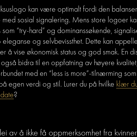
luksuslogo kan være optimalt fordi den balansere
 med sosial signalering. Mens store logoer kan
 som “try-hard” og dominanssøkende, signalise
o eleganse og selvbevissthet. Dette kan appeller
r å vise økonomisk status og god smak. En disk
også bidra til en oppfatning av høyere kvalitet,
orbundet med en “less is more”-tilnærming som 
på egen verdi og stil. Lurer du på hvilke 
klær d
 date
?
lei av å ikke få oppmerksomhet fra kvinner