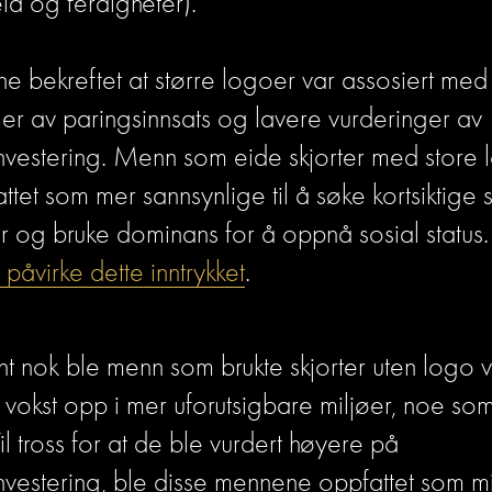
d og ferdigheter). 
ne bekreftet at større logoer var assosiert med
er av paringsinnsats og lavere vurderinger av 
nvestering. Menn som eide skjorter med store 
ttet som mer sannsynlige til å søke kortsiktige s
r og bruke dominans for å oppnå sosial status.
påvirke dette inntrykket
. 
nt nok ble menn som brukte skjorter uten logo vu
vokst opp i mer uforutsigbare miljøer, noe som
il tross for at de ble vurdert høyere på 
nvestering, ble disse mennene oppfattet som mi