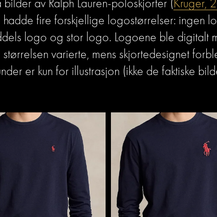
 bilder av Ralph Lauren-poloskjorter (
Kruger, 
 hadde fire forskjellige logostørrelser: ingen log
dels logo og stor logo. Logoene ble digitalt m
n størrelsen varierte, mens skjortedesignet forble
nder er kun for illustrasjon (ikke de faktiske bil