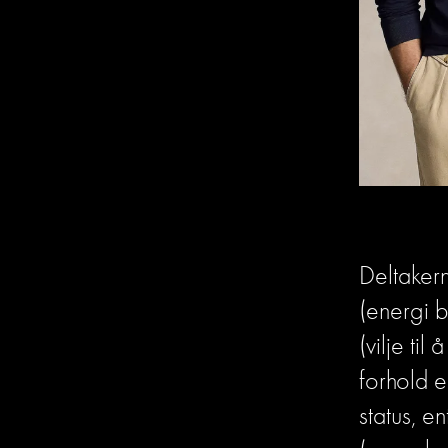
Deltaker
(energi b
(vilje til 
forhold e
status, e