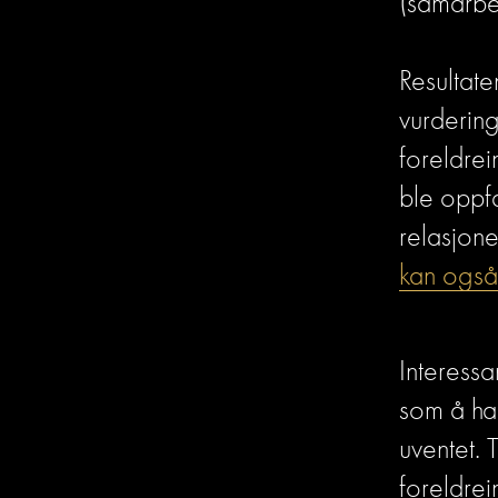
(samarbei
Resultate
vurdering
foreldrei
ble oppfa
relasjone
kan også 
Interessa
som å ha 
uventet. T
foreldrei