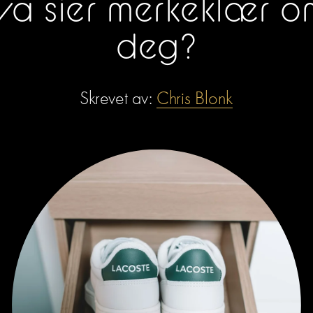
va sier merkeklær o
deg?
Skrevet av: 
Chris Blonk