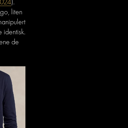
2024
). 
o, liten 
anipulert 
 identisk. 
dene de 