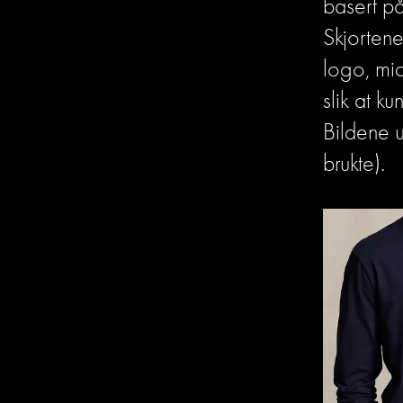
basert på
Skjortene
logo, mid
slik at ku
Bildene u
brukte). 