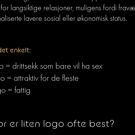
e for langsiktige relasjoner, muligens fordi fravæ
aliserte lavere sosial eller økonomisk status. 
det enkelt:
o = drittsekk som bare vil ha sex
o = attraktiv for de fleste
o = fattig 
r er liten logo ofte best?