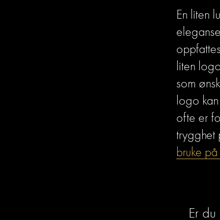
En liten 
eleganse
oppfattes
liten log
som ønske
logo kan 
ofte er f
trygghet 
bruke på
Er du 