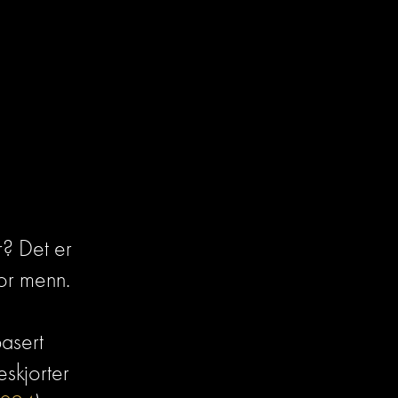
? Det er 
for menn. 
asert 
skjorter 