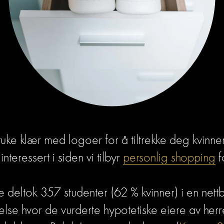
uke klær med logoer for å tiltrekke deg kvinner
interessert i siden vi tilbyr 
personlig shopping
 
ie deltok 357 studenter (62 % kvinner) i en nettb
lse hvor de vurderte hypotetiske eiere av herre