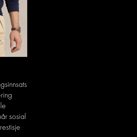
sinnsats 
ring 
le 
år sosial 
stisje 