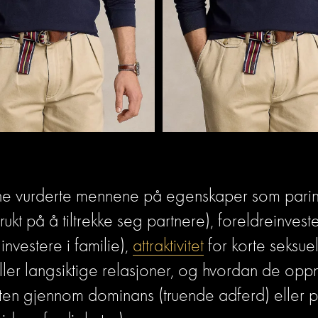
ne vurderte mennene på egenskaper som paring
rukt på å tiltrekke seg partnere), foreldreinveste
å investere i familie), 
attraktivitet
 for korte seksuel
ller langsiktige relasjoner, og hvordan de oppn
nten gjennom dominans (truende adferd) eller pre