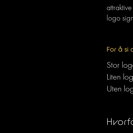
attraktiv
logo sign
For å si 
Stor log
Liten log
Uten log
Hvorfo