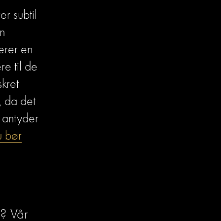
r subtil 
 
rer en 
e til de 
ret 
 da det 
antyder 
u bør
? Vår 