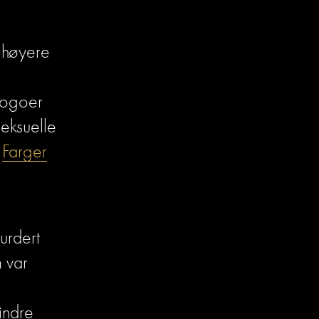
 høyere 
logoer 
eksuelle 
 
Farger
rdert 
 var 
ndre 