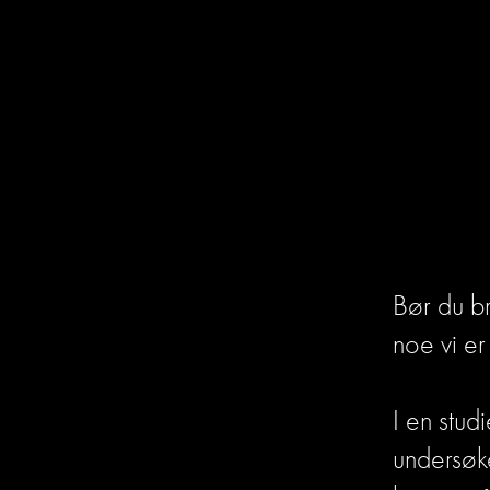
Bør du br
noe vi er 
I en stud
undersøke