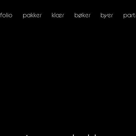
folio
pakker
klær
bøker
byer
part