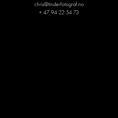
chris@tinderfotograf.no
+ 47 94 22 54 73
Bli medlem og få ekslusive
rabatter!
Tilbud, tips og informasjon om når prisene 
endres. 
bli medlem