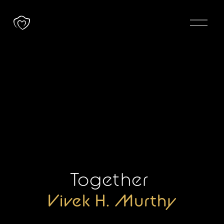
Å
p
n
e
m
e
n
y
Together 
Vivek H. Murthy